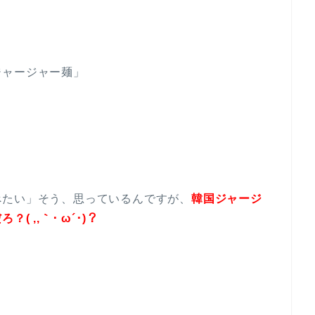
ジャージャー麺」
べたい」そう、思っているんですが、
韓国ジャージ
 ,,｀･ ω´･)？