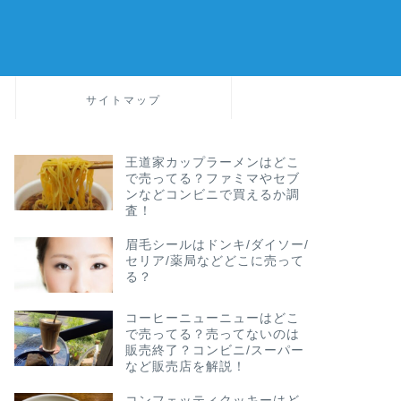
サイトマップ
王道家カップラーメンはどこ
で売ってる？ファミマやセブ
ンなどコンビニで買えるか調
査！
眉毛シールはドンキ/ダイソー/
セリア/薬局などどこに売って
る？
コーヒーニューニューはどこ
で売ってる？売ってないのは
販売終了？コンビニ/スーパー
など販売店を解説！
コンフェッティクッキーはど