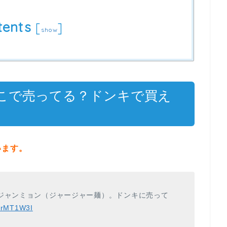
tents
[
]
show
こで売ってる？ドンキで買え
います。
ジャンミョン（ジャージャー麺）。ドンキに売って
FHrMT1W3I