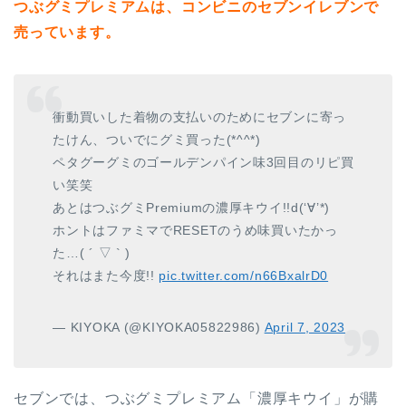
つぶグミプレミアムは、コンビニのセブンイレブンで
売っています。
衝動買いした着物の支払いのためにセブンに寄っ
たけん、ついでにグミ買った(*^^*)
ペタグーグミのゴールデンパイン味3回目のリピ買
い笑笑
あとはつぶグミPremiumの濃厚キウイ!!d(‘∀’*)
ホントはファミマでRESETのうめ味買いたかっ
た…( ´ ▽ ` )
それはまた今度!!
pic.twitter.com/n66BxalrD0
— KIYOKA (@KIYOKA05822986)
April 7, 2023
セブンでは、つぶグミプレミアム「濃厚キウイ」が購