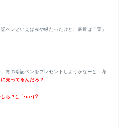
暗記ペンといえば赤や緑だったけど、最近は「青」
で、青の暗記ペンをプレゼントしようかなーと、考
こに売ってるんだろ？
ら？(。´･ω･)？