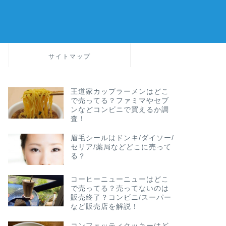
サイトマップ
王道家カップラーメンはどこ
で売ってる？ファミマやセブ
ンなどコンビニで買えるか調
査！
眉毛シールはドンキ/ダイソー/
セリア/薬局などどこに売って
る？
コーヒーニューニューはどこ
で売ってる？売ってないのは
販売終了？コンビニ/スーパー
など販売店を解説！
コンフェッティクッキーはど