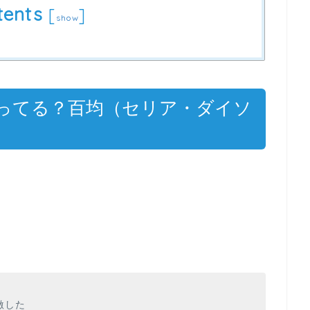
tents
[
]
show
ってる？百均（セリア・ダイソ
。
激した