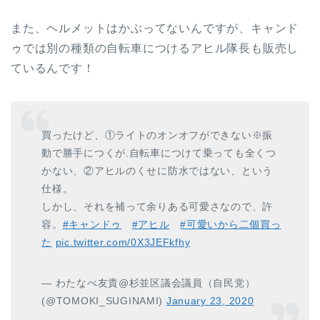
また、ヘルメットはかぶってないんですが、キャンド
ゥでは別の種類の自転車につけるアヒル隊長も販売し
ているんです！
買ったけど、①ライトのオンオフができない※振
動で勝手につくが.自転車につけて乗っても全くつ
かない、②アヒルのくせに防水ではない、という
仕様。
しかし、それを補って余りある可愛さなので、許
容。
#キャンドゥ
#アヒル
#可愛いから二個買っ
た
pic.twitter.com/0X3JEFkfhy
— わたなべ友貴@杉並区議会議員（自民党）
(@TOMOKI_SUGINAMI)
January 23, 2020