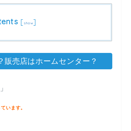
tents
[
]
show
？販売店はホームセンター？
」
っています。