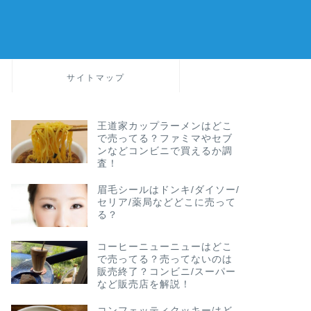
サイトマップ
王道家カップラーメンはどこ
で売ってる？ファミマやセブ
ンなどコンビニで買えるか調
査！
眉毛シールはドンキ/ダイソー/
セリア/薬局などどこに売って
る？
コーヒーニューニューはどこ
で売ってる？売ってないのは
販売終了？コンビニ/スーパー
など販売店を解説！
コンフェッティクッキーはど